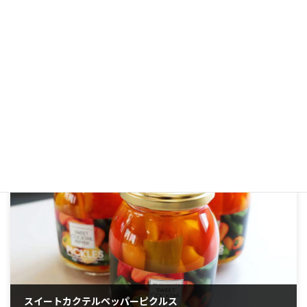
究極のメロンパン
商品の特徴 メロン生産量日本一の茨城県。JA茨城旭村から仕入れたク
インシ―メロンを、自社保冷庫でじっくり熟成しピューレ状に加工。
物産情報
お水の代わりにメロンの果汁・果肉のみで仕上げた生地は、メロンの
香りそのもの！ ジューシーなメ […]
スイートカクテルペッパーピクルス