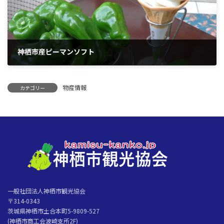
神栖市産ピーマンソフト
商品の特徴 ピーマン作付面積日本一の神栖市で、ピーマンが美味しい
ソフトクリームになりました。『神栖市産ピーマンソフト』は、すっ
物産情報
きりとした甘さとピーマンの美味しさが楽しめる一品です。 地元JAか
カテゴリー
ら直接仕入れた神栖市産ピーマ […]
一般社団法人神栖市観光協会
〒314-0343
茨城県神栖市土合本町5-9809-527
(神栖市商工会波崎支所2F)