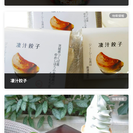
商品の特徴 日本一のピーマン産地である神栖市のピーマン・ミニパプ
リカをたっぷり使用したピクルスです。 カラフルで色鮮やか、少し甘
物産情報
めの酢漬けになっています。カレーライスの箸休めや、サラダに乗せ
てお召し上がり下さい。 平成2 […]
凄汁餃子
商品の特徴 凄汁餃子（すごじるぎょうざ）は、先代が東京での修行時
代に中国人シェフから教わったという極意の技を、現代にアレンジし
物産情報
てつくり上げた人気商品です。 餃子1個の大きさは約11cmのジャンボ
サイズ、皮も厚めでボリュー […]