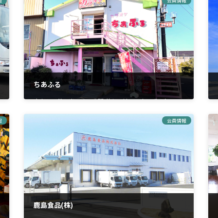
報
会員情報
ちあふる
大人も子供も楽しめる空間 昔から地元の人に愛される
「ちあふる」は、港南通りにあります。1Fが駄菓子屋、
2Fは7部屋あるカラオケルームです。今では数少ない駄菓
報
会員情報
子屋があるのは、地元の人にとってはうれしいもので
す。 スナック菓 […]
鹿島食品(株)