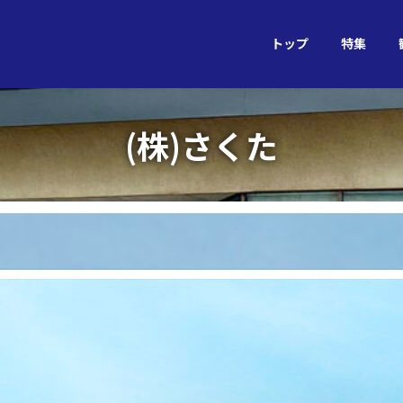
トップ
特集
(株)さくた