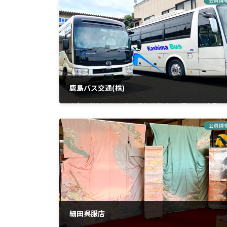
会員情
鹿島バス交通(株)
安全で快適なバスの旅を提供 鹿島バス交通㈱は、神栖市
須田に立地する貸切バス事業会社です。 観光バスはもち
ろん、社員旅行や学校遠足・冠婚葬祭時の送迎や部活動
会員情
合宿など、お客様のご要望に合わせた最適なプランを提
供しています。 […]
細田呉服店