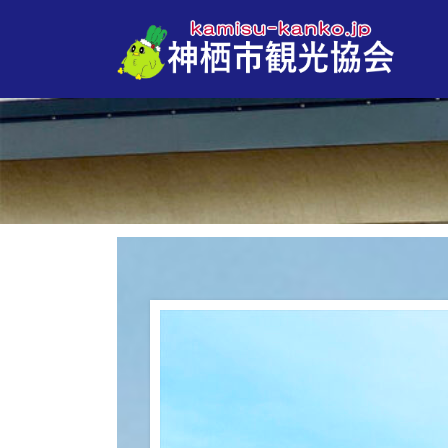
コ
ナ
ン
ビ
テ
ゲ
ン
ー
ツ
シ
へ
ョ
ス
ン
キ
に
ッ
移
プ
動