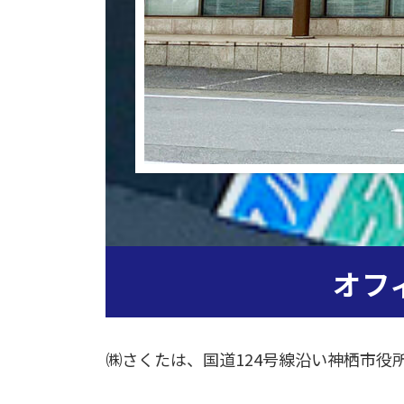
オフ
㈱さくたは、国道124号線沿い神栖市役